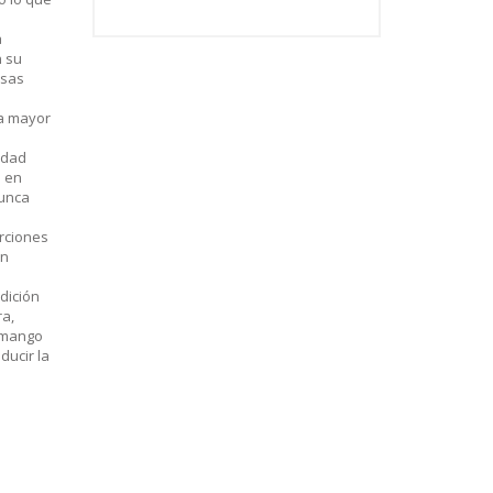
a
n su
esas
na mayor
idad
o en
nunca
erciones
en
ndición
ra,
l mango
ducir la