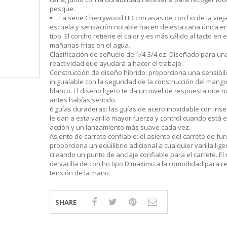
S
LINE
ATIVOS RAPALA
RAPALA
STAD
pesque.
STAR
SCA
TIVOS RELIX
STRIKE PRO
MOTO
La serie Cherrywood HD con asas de corcho de la viej
PLE
 RIÑONERS Y BOLSOS NTK
AS
escuela y sensación notable hacen de esta caña única e
tipo. El corcho retiene el calor y es más cálido al tacto en 
LAS Y SILLONES
ES
mañanas frías en el agua.
ABLES
Clasificación de señuelo de 1/4-3/4 oz. Diseñado para u
reactividad que ayudará a hacer el trabajo.
Construcción de diseño híbrido: proporciona una sensibil
inigualable con la seguridad de la construcción del mang
blanco. El diseño ligero te da un nivel de respuesta que 
antes habías sentido.
6 guías duraderas: las guías de acero inoxidable con ins
le dan a esta varilla mayor fuerza y control cuando está 
acción y un lanzamiento más suave cada vez.
Asiento de carrete confiable: el asiento del carrete de fu
proporciona un equilibrio adicional a cualquier varilla lige
creando un punto de anclaje confiable para el carrete. E
de varilla de corcho tipo D maximiza la comodidad para re
tensión de la mano.
SHARE