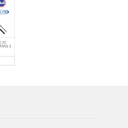
E ZC
CAÑA FIVESTAR ELITE FE-250
CAÑA FIVESTAR CONC
IVO) 2
TRAMOS DESIGUALES
FEEDER FC-270
VIEW DETAILS
VIEW DETAILS