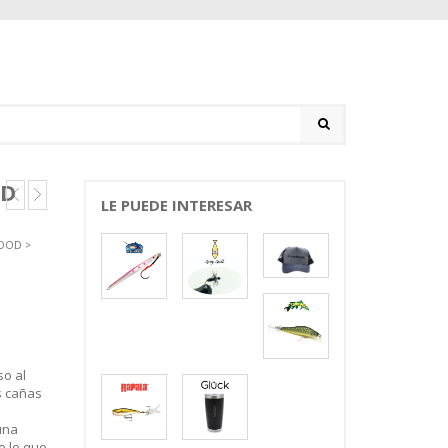
HD
LE PUEDE INTERESAR
OOD
>
so al
s cañas
una
o lo que