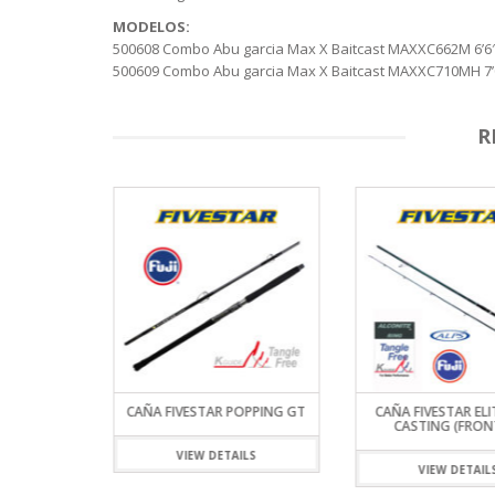
MODELOS:
500608 Combo Abu garcia Max X Baitcast MAXXC662M 6’6″
500609 Combo Abu garcia Max X Baitcast MAXXC710MH 7’
R
XX2504LB
CAÑA FIVESTAR POPPING GT
CAÑA FIVESTAR ELI
DA ACCIÓN
CASTING (FRON
VIEW DETAILS
VIEW DETAIL
ILS