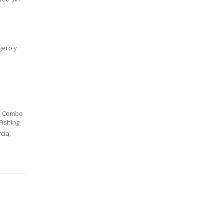
gero y
,
Combo
Fishing
cia
,