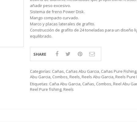
S
LINE
ATIVOS RAPALA
RAPALA
STAD
añadir peso excesivo.
STAR
SCA
TIVOS RELIX
STRIKE PRO
MOTO
Sistema de freno Power Disk.
PLE
 RIÑONERS Y BOLSOS NTK
AS
Mango compacto curvado.
LAS Y SILLONES
ES
Marco y placas laterales de grafito.
Construcción de grafito de 24 toneladas para un diseño li
ABLES
equilibrado.
SHARE
Categorías:
Cañas
,
Cañas Abu Garcia
,
Cañas Pure Fishing
Abu Garcia
,
Combos
,
Reels
,
Reels Abu Garcia
,
Reels Pure 
Etiquetas:
Caña Abu Garcia
,
Cañas
,
Combos
,
Reel Abu Gar
Reel Pure fishing
,
Reels