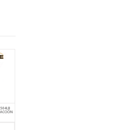
504LB
CAÑA FIVESTAR POPPING GT
CAÑA FIVESTAR ELITE 
 ACCIÓN
CASTING (FRONTAL
VIEW DETAILS
VIEW DETAILS