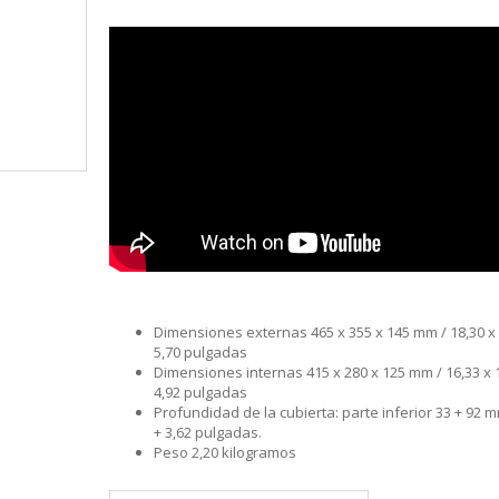
S
LINE
ATIVOS RAPALA
RAPALA
STAD
STAR
SCA
TIVOS RELIX
STRIKE PRO
MOTO
PLE
 RIÑONERS Y BOLSOS NTK
AS
LAS Y SILLONES
ES
ABLES
Dimensiones externas 465 x 355 x 145 mm / 18,30 x 
5,70 pulgadas
Dimensiones internas 415 x 280 x 125 mm / 16,33 x 
4,92 pulgadas
Profundidad de la cubierta: parte inferior 33 + 92 m
+ 3,62 pulgadas.
Peso 2,20 kilogramos