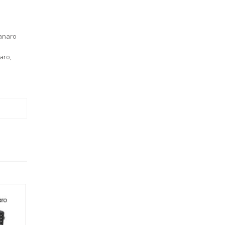
anaro
aro
,