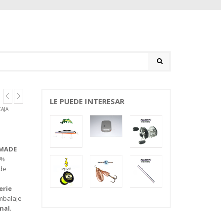
LE PUEDE INTERESAR
AJA
MADE
0%
 de
erie
mbalaje
nal
.