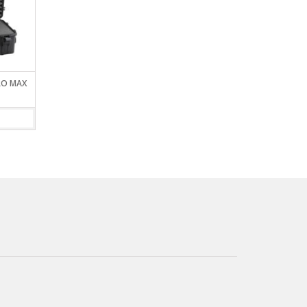
RO MAX
CAJA ESTANCA PANARO MAX
PORTACARNADAS PA
235 TH 155
112
VIEW DETAILS
VIEW DETAILS