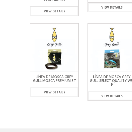
VARAS ALP
HAMACAS
SHOOTING 
REELS ROT
SEÑUELOS 
PINZAS MU
REELS
VIEW DETAILS
VARAS FIVE
LONAS
TIPPET MO
REELS ROTA
SEÑUELOS 
PINZAS O
VIEW DETAILS
SEÑUELOS
VARAS ZEM
MOCHILAS,
REELS TICA
PORTACAÑ
MESAS, SIL
RETRACTIL
SOFAS INFL
TIJERAS
LÍNEA DE MOSCA GREY
LÍNEA DE MOSCA GREY
GULL MOSCA PREMIUM ST
GULL SELECT QUALITY WF
F
VIEW DETAILS
VIEW DETAILS