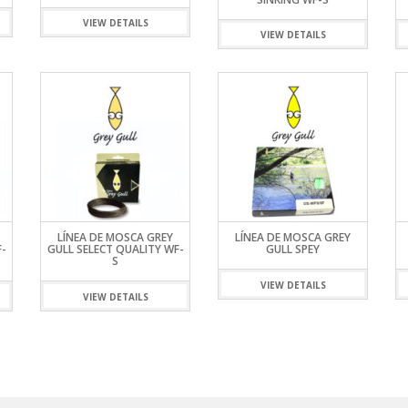
S
LINE
ATIVOS RAPALA
RAPALA
STAD
VIEW DETAILS
STAR
SCA
TIVOS RELIX
STRIKE PRO
MOTO
VIEW DETAILS
PLE
 RIÑONERS Y BOLSOS NTK
AS
LAS Y SILLONES
ES
ABLES
LÍNEA DE MOSCA GREY
LÍNEA DE MOSCA GREY
-
GULL SELECT QUALITY WF-
GULL SPEY
S
VIEW DETAILS
VIEW DETAILS