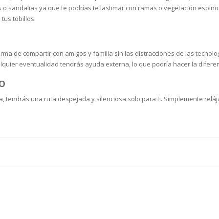
s o sandalias ya que te podrías te lastimar con ramas o vegetación espin
tus tobillos.
rma de compartir con amigos y familia sin las distracciones de las tecnol
quier eventualidad tendrás ayuda externa, lo que podría hacer la difere
NO
ía, tendrás una ruta despejada y silenciosa solo para ti. Simplemente relá