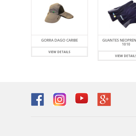
AS DAGO
GORRA DAGO CARIBE
GUANTES NEOPRE
G
1010
VIEW DETAILS
ILS
VIEW DETAIL