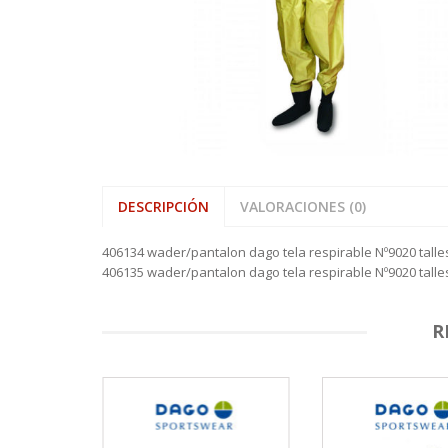
VARAS ALP
HAMACAS
SHOOTING 
REELS ROT
SEÑUELOS 
PINZAS MU
REELS
VARAS FIVE
LONAS
TIPPET MO
REELS ROTA
SEÑUELOS 
PINZAS O
SEÑUELOS
VARAS ZEM
MOCHILAS,
REELS TICA
PORTACAÑ
MESAS, SIL
RETRACTIL
SOFAS INFL
TIJERAS
DESCRIPCIÓN
VALORACIONES (0)
406134 wader/pantalon dago tela respirable Nº9020 talle
406135 wader/pantalon dago tela respirable Nº9020 talle
R