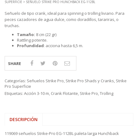
SUPERFICIE
> SEÑUELO STRIKE PRO HUNCHBACK EG-112BL
Señuelo de tipo crank, ideal para spinning o trolling liviano. Para
peces cazadores de agua dulce, como doradillos, tarariras, o
truchas.
Tamaño:
8 cm (22 gr)
Rattling potente.
Profundidad
: acciona hasta 6,5 m.
SHARE
Categorías:
Señuelos Strike Pro
,
Strike Pro Shads y Cranks
,
Strike
Pro Superficie
Etiquetas:
Acción 3-10 m
,
Crank Flotante
,
Strike Pro
,
Trolling
DESCRIPCIÓN
119069 señuelos Strike-Pro EG-112BL paleta larga Hunchback