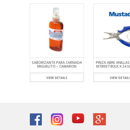
TERO MT
SABORIZANTE PARA CARNADA
PINZA ABRE ANILLA
IP DELUXE
MIGUELITO – CAMARON
MTB007 BULK X 24 
ILS
VIEW DETAILS
VIEW DETAIL