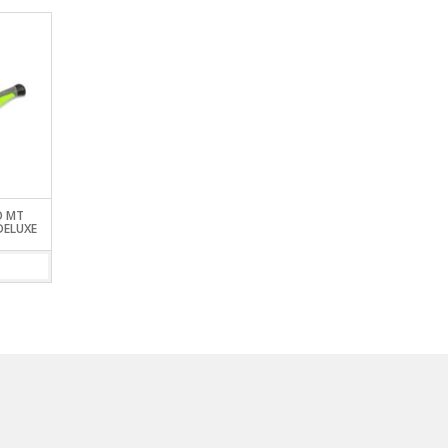
O MT
SABORIZANTE PARA CARNADA
PINZA ABRE ANILLAS M
DELUXE
MIGUELITO – CAMARON
MTB007 BULK X 24 UNI
VIEW DETAILS
VIEW DETAILS