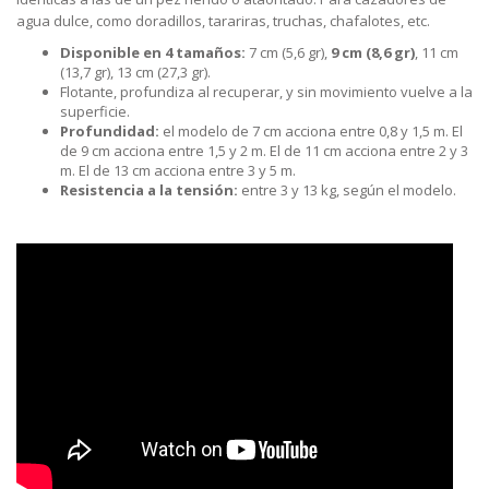
agua dulce, como doradillos, tarariras, truchas, chafalotes, etc.
Disponible en 4 tamaños:
7 cm (5,6 gr),
9 cm (8,6 gr)
, 11 cm
(13,7 gr), 13 cm (27,3 gr).
Flotante, profundiza al recuperar, y sin movimiento vuelve a la
superficie.
Profundidad:
el modelo de 7 cm acciona entre 0,8 y 1,5 m. El
de 9 cm acciona entre 1,5 y 2 m. El de 11 cm acciona entre 2 y 3
m. El de 13 cm acciona entre 3 y 5 m.
Resistencia a la tensión:
entre 3 y 13 kg, según el modelo.