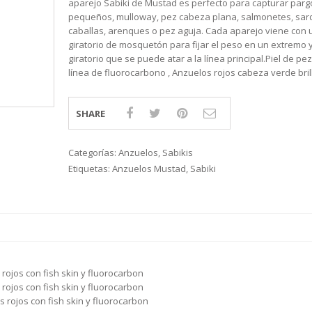
aparejo Sabiki de Mustad es perfecto para capturar parg
S
LINE
ATIVOS RAPALA
RAPALA
STAD
pequeños, mulloway, pez cabeza plana, salmonetes, sar
STAR
SCA
TIVOS RELIX
STRIKE PRO
MOTO
caballas, arenques o pez aguja. Cada aparejo viene con 
PLE
 RIÑONERS Y BOLSOS NTK
AS
giratorio de mosquetón para fijar el peso en un extremo 
LAS Y SILLONES
ES
giratorio que se puede atar a la línea principal.Piel de pez
ABLES
línea de fluorocarbono , Anzuelos rojos cabeza verde bril
SHARE
Categorías:
Anzuelos
,
Sabikis
Etiquetas:
Anzuelos Mustad
,
Sabiki
rojos con fish skin y fluorocarbon
rojos con fish skin y fluorocarbon
 rojos con fish skin y fluorocarbon