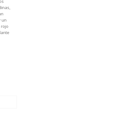
os
dinas,
un
y un
 rojo
lante