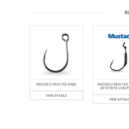
R
AR MUSTAD
ANZUELO MUSTAD KAIJU
ANZUELO MUSTAD 
T
38101W18 CON 
VIEW DETAILS
ILS
VIEW DETAIL