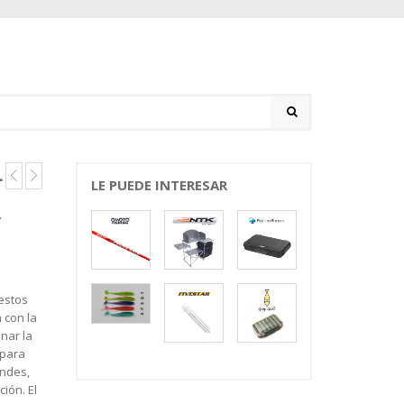
L
LE PUEDE INTERESAR
7
estos
 con la
nar la
 para
andes,
ión. El