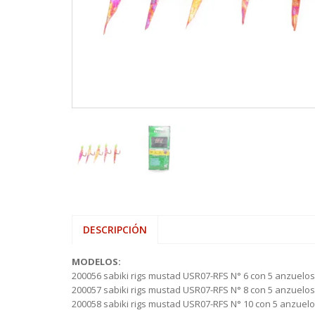
VARAS ALP
HAMACAS
SHOOTING 
REELS ROT
SEÑUELOS 
PINZAS MU
REELS
VARAS FIVE
LONAS
TIPPET MO
REELS ROTA
SEÑUELOS 
PINZAS O
SEÑUELOS
VARAS ZEM
MOCHILAS,
REELS TICA
PORTACAÑ
MESAS, SIL
RETRACTIL
SOFAS INFL
TIJERAS
DESCRIPCIÓN
MODELOS:
200056 sabiki rigs mustad USR07-RFS N° 6 con 5 anzuelos 
200057 sabiki rigs mustad USR07-RFS N° 8 con 5 anzuelos 
200058 sabiki rigs mustad USR07-RFS N° 10 con 5 anzuelos