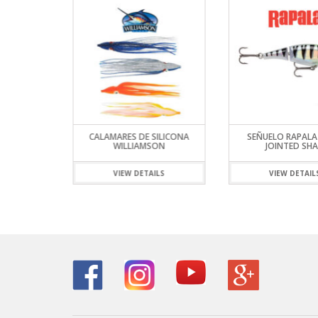
SON SPEED
CALAMARES DE SILICONA
SEÑUELO RAPALA
WILLIAMSON
JOINTED SH
ILS
VIEW DETAILS
VIEW DETAIL