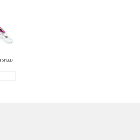
 SPEED
CALAMARES DE SILICONA
SEÑUELO RAPALA X 
WILLIAMSON
JOINTED SHAD
VIEW DETAILS
VIEW DETAILS