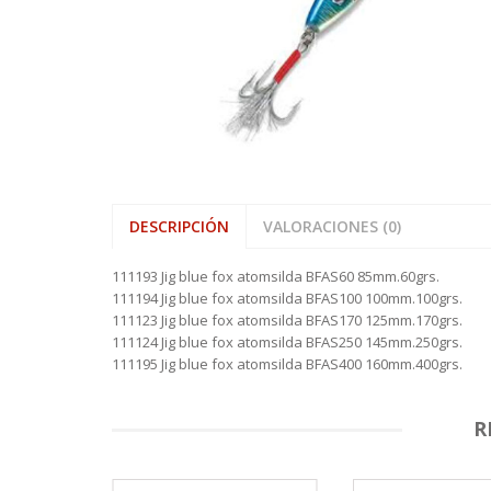
VARAS ALP
HAMACAS
SHOOTING 
REELS ROT
SEÑUELOS 
PINZAS MU
REELS
VARAS FIVE
LONAS
TIPPET MO
REELS ROTA
SEÑUELOS 
PINZAS O
SEÑUELOS
VARAS ZEM
MOCHILAS,
REELS TICA
PORTACAÑ
MESAS, SIL
RETRACTIL
SOFAS INFL
TIJERAS
DESCRIPCIÓN
VALORACIONES (0)
111193 Jig blue fox atomsilda BFAS60 85mm.60grs.
111194 Jig blue fox atomsilda BFAS100 100mm.100grs.
111123 Jig blue fox atomsilda BFAS170 125mm.170grs.
111124 Jig blue fox atomsilda BFAS250 145mm.250grs.
111195 Jig blue fox atomsilda BFAS400 160mm.400grs.
R