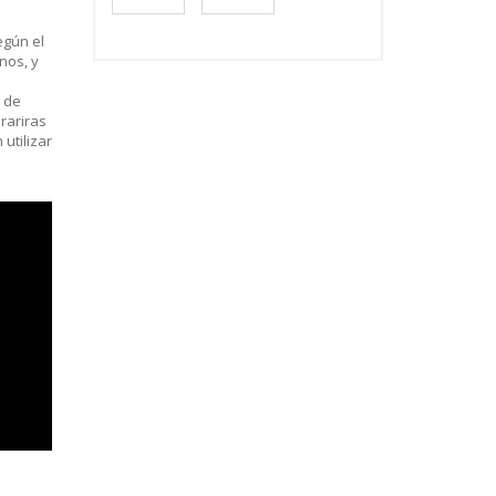
egún el
nos, y
g de
rariras
utilizar