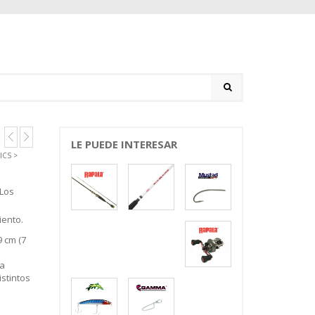
LE PUEDE INTERESAR
ICS
>
 Los
iento.
9 cm (7
na
stintos