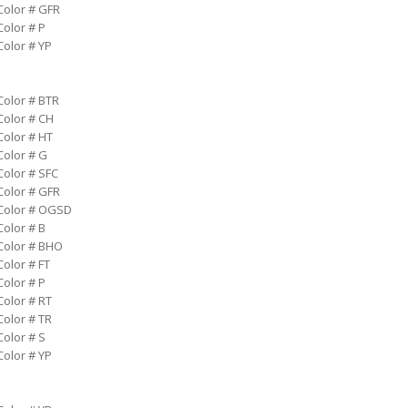
Color # GFR
Color # P
Color # YP
Color # BTR
Color # CH
Color # HT
Color # G
Color # SFC
Color # GFR
 Color # OGSD
Color # B
 Color # BHO
Color # FT
Color # P
Color # RT
Color # TR
Color # S
Color # YP