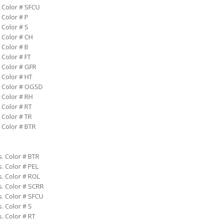
. Color # SFCU
 Color # P
 Color # S
 Color # CH
 Color # B
 Color # FT
. Color # GFR
 Color # HT
. Color # OGSD
 Color # RH
 Color # RT
 Color # TR
 Color # BTR
s. Color # BTR
. Color # PEL
s. Color # ROL
s. Color # SCRR
s. Color # SFCU
. Color # S
. Color # RT