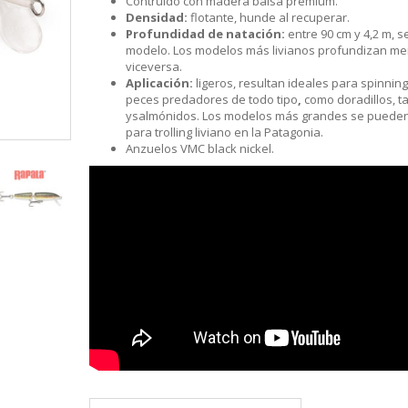
Contruido con madera balsa premium.
S
LINE
ATIVOS RAPALA
RAPALA
STAD
Densidad:
flotante, hunde al recuperar.
STAR
SCA
TIVOS RELIX
STRIKE PRO
MOTO
Profundidad de natación:
entre 90 cm y 4,2 m, s
PLE
 RIÑONERS Y BOLSOS NTK
AS
modelo. Los modelos más livianos profundizan me
viceversa.
LAS Y SILLONES
ES
Aplicación:
ligeros, resultan ideales para spinnin
ABLES
peces predadores de todo tipo
,
como doradillos, ta
ysalmónidos. Los modelos más grandes se pueden 
para trolling liviano en la Patagonia.
Anzuelos VMC black nickel.