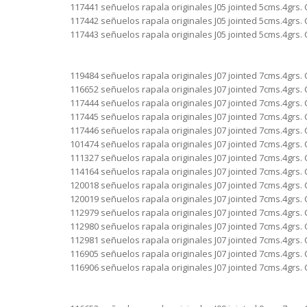
117441 señuelos rapala originales J05 jointed 5cms.4grs. 
117442 señuelos rapala originales J05 jointed 5cms.4grs. 
117443 señuelos rapala originales J05 jointed 5cms.4grs. 
119484 señuelos rapala originales J07 jointed 7cms.4grs. 
116652 señuelos rapala originales J07 jointed 7cms.4grs. 
117444 señuelos rapala originales J07 jointed 7cms.4grs. 
117445 señuelos rapala originales J07 jointed 7cms.4grs. 
117446 señuelos rapala originales J07 jointed 7cms.4grs. 
101474 señuelos rapala originales J07 jointed 7cms.4grs. 
111327 señuelos rapala originales J07 jointed 7cms.4grs.
114164 señuelos rapala originales J07 jointed 7cms.4grs. 
120018 señuelos rapala originales J07 jointed 7cms.4grs.
120019 señuelos rapala originales J07 jointed 7cms.4grs. 
112979 señuelos rapala originales J07 jointed 7cms.4grs. 
112980 señuelos rapala originales J07 jointed 7cms.4grs. 
112981 señuelos rapala originales J07 jointed 7cms.4grs. 
116905 señuelos rapala originales J07 jointed 7cms.4grs. 
116906 señuelos rapala originales J07 jointed 7cms.4grs. 