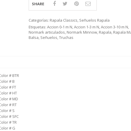
SHARE
Categorías:
Rapala Classics
,
Señuelos Rapala
Etiquetas:
Accion 0-1 m N
,
Accion 1-3 m N
,
Accion 3-10 m N
,
Normark articulados
,
Normark Minnow
,
Rapala
,
Rapala M
Balsa
,
Señuelos
,
Truchas
Color # BTR
Color # B
Color # FT
Color # HT
 Color # MD
Color # RT
Color # S
Color # SFC
Color # TR
Color # G