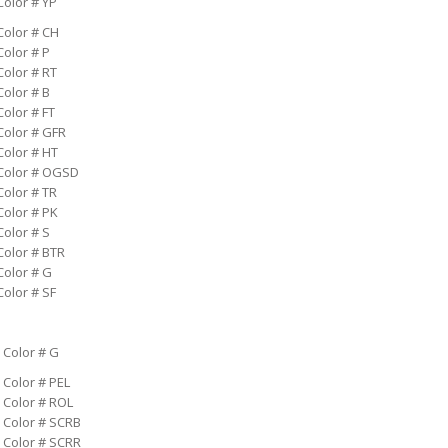
Color # YP
Color # CH
Color # P
Color # RT
Color # B
Color # FT
Color # GFR
Color # HT
 Color # OGSD
Color # TR
Color # PK
Color # S
Color # BTR
Color # G
Color # SF
 Color # G
 Color # PEL
. Color # ROL
. Color # SCRB
. Color # SCRR