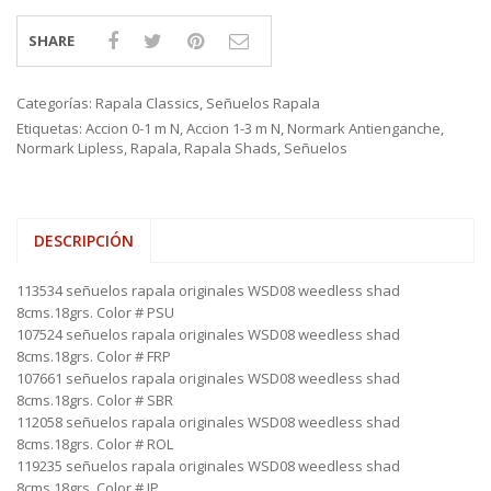
SHARE
Categorías:
Rapala Classics
,
Señuelos Rapala
Etiquetas:
Accion 0-1 m N
,
Accion 1-3 m N
,
Normark Antienganche
,
Normark Lipless
,
Rapala
,
Rapala Shads
,
Señuelos
DESCRIPCIÓN
113534 señuelos rapala originales WSD08 weedless shad
8cms.18grs. Color # PSU
107524 señuelos rapala originales WSD08 weedless shad
8cms.18grs. Color # FRP
107661 señuelos rapala originales WSD08 weedless shad
8cms.18grs. Color # SBR
112058 señuelos rapala originales WSD08 weedless shad
8cms.18grs. Color # ROL
119235 señuelos rapala originales WSD08 weedless shad
8cms.18grs. Color # JP