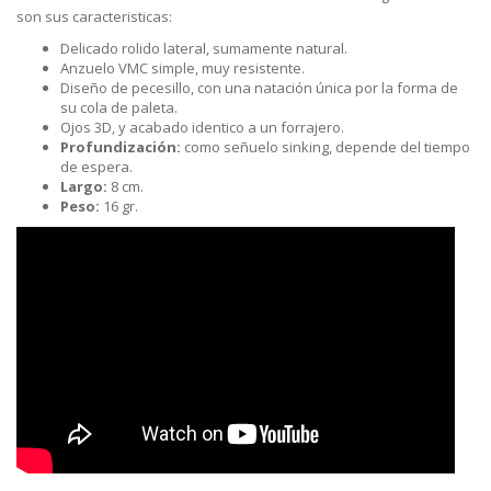
son sus caracteristicas:
Delicado rolido lateral, sumamente natural.
Anzuelo VMC simple, muy resistente.
Diseño de pecesillo, con una natación única por la forma de
su cola de paleta.
Ojos 3D, y acabado identico a un forrajero.
Profundización:
como señuelo sinking, depende del tiempo
de espera.
Largo:
8 cm.
Peso:
16 gr.