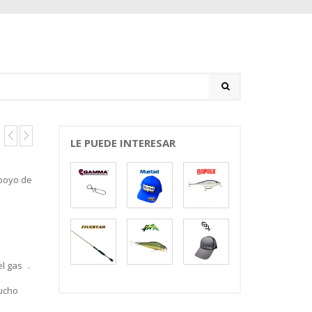
LE PUEDE INTERESAR
apoyo de
o
el gas .
tucho