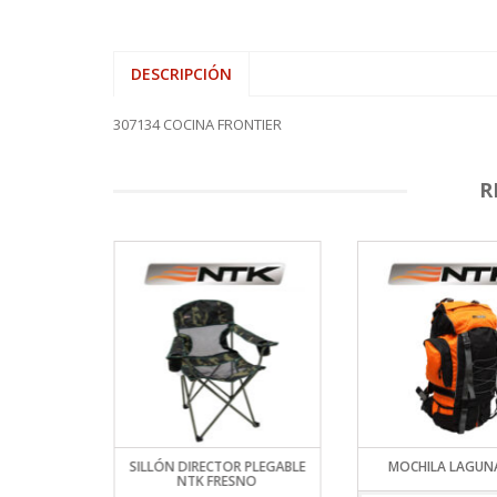
DESCRIPCIÓN
307134 COCINA FRONTIER
R
ACK AZTEQ
SILLÓN DIRECTOR PLEGABLE
MOCHILA LAGUN
NTK FRESNO