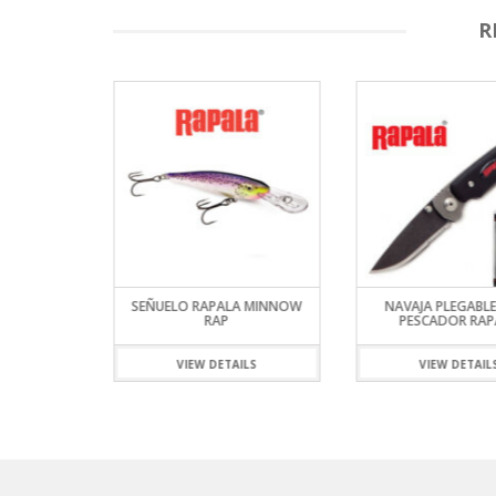
R
USKY JERK
SEÑUELO RAPALA MINNOW
NAVAJA PLEGABL
RAP
PESCADOR RAP
ILS
VIEW DETAILS
VIEW DETAIL