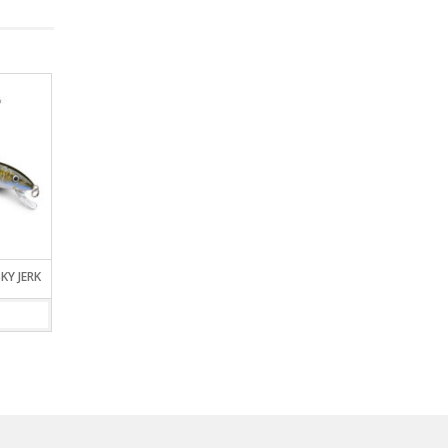
KY JERK
SEÑUELO RAPALA MINNOW
NAVAJA PLEGABLE P
RAP
PESCADOR RAPAL
VIEW DETAILS
VIEW DETAILS