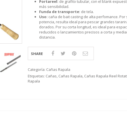
Portareel:
de grafito tubular, con el blank expues
S
LINE
ATIVOS RAPALA
RAPALA
STAD
más sensibilidad.
STAR
SCA
TIVOS RELIX
STRIKE PRO
MOTO
Funda de transporte:
de tela.
PLE
 RIÑONERS Y BOLSOS NTK
AS
Uso:
caña de bait casting de alta perfomance. Por 
LAS Y SILLONES
ES
potencia, resulta ideal para pescar grandes tararir
dorados. Por su corta longitud, es ideal para espac
ABLES
reducidos o lanzamientos precisos a corta y medi
distancia.
SHARE
Categoría:
Cañas Rapala
Etiquetas:
Cañas
,
Cañas Rapala
,
Cañas Rapala Reel Rotat
Rapala