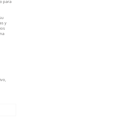
to para
su
as y
ios
ana
ivo
,