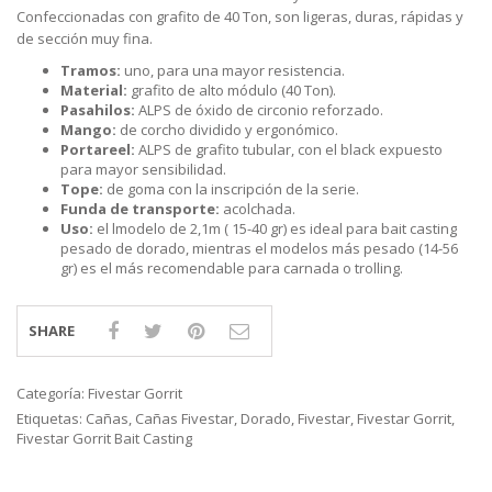
Confeccionadas con grafito de 40 Ton, son ligeras, duras, rápidas y
de sección muy fina.
Tramos:
uno, para una mayor resistencia.
Material:
grafito de alto módulo (40 Ton).
Pasahilos:
ALPS de óxido de circonio reforzado.
Mango:
de corcho dividido y ergonómico.
Portareel:
ALPS de grafito tubular, con el black expuesto
para mayor sensibilidad.
Tope:
de goma con la inscripción de la serie.
Funda de transporte:
acolchada.
Uso:
el lmodelo de 2,1m ( 15-40 gr) es ideal para bait casting
pesado de dorado, mientras el modelos más pesado (14-56
gr) es el más recomendable para carnada o trolling.
SHARE
Categoría:
Fivestar Gorrit
Etiquetas:
Cañas
,
Cañas Fivestar
,
Dorado
,
Fivestar
,
Fivestar Gorrit
,
Fivestar Gorrit Bait Casting