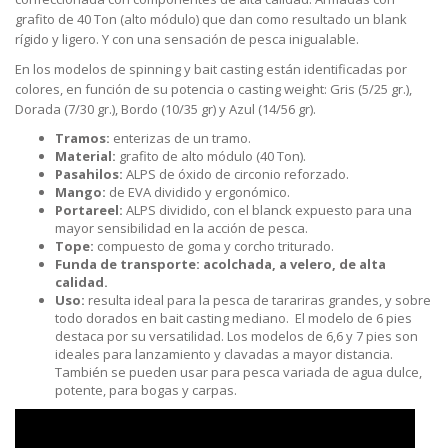
grafito de 40 Ton (alto módulo) que dan como resultado un blank
rígido y ligero. Y con una sensación de pesca inigualable.
En los modelos de spinning y bait casting están identificadas por
colores, en función de su potencia o casting weight: Gris (5/25 gr.),
Dorada (7/30 gr.), Bordo (10/35 gr) y Azul (14/56 gr).
Tramos:
enterizas de un tramo.
Material:
grafito de alto módulo (40 Ton).
Pasahilos:
ALPS de óxido de circonio reforzado.
Mango:
de EVA dividido y ergonómico.
Portareel:
ALPS dividido, con el blanck expuesto para una
mayor sensibilidad en la acción de pesca.
Tope:
compuesto de goma y corcho triturado.
Funda de transporte:
acolchada, a velero, de alta
calidad.
Uso:
resulta ideal para la pesca de tarariras grandes, y sobre
todo dorados en bait casting mediano. El modelo de 6 pies
destaca por su versatilidad. Los modelos de 6,6 y 7 pies son
ideales para lanzamiento y clavadas a mayor distancia.
También se pueden usar para pesca variada de agua dulce,
potente, para bogas y carpas.