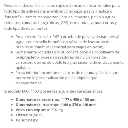
Desarrolladas en Italia, estas cajas estancas resultan ideales para
todo tipo de actividad al aire libre; como caza, pesca, náutica o
fotografía. Permite transportar (libre de impactos, polvo o agua)
celulares, cámaras fotográficas, GPS, ecosondas, armas cortas y
todo tipo de documentos.
Poseen certificación IP67 a prueba de polvo y resistentes al
agua, con un sello herm
ético y válvula de liberación de
presión automática (especial para viajes en avión).
Sumamente robustas por su construcción de copolímero de
polipropileno, poseen pasadores de nylon libres de
corrosión, cierres de doble tiro y un sistema de enclavamiento
apilable.
En su interior encontramos placas de espuma plástica, que
permiten la personalización de los objetos que
transportamos.
El modelo MAX 1100, posee las siguientes características:
Dimensiones externas: 1177 x 450 x 158 mm.
Dimensiones internas:
1100 x 370 x 140 mm
Peso con espuma:
7.92 Kg
Litros:
56,98 Lt
Color:
negro.