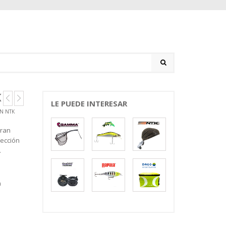
K
LE PUEDE INTERESAR
N NTK
Gran
ección
.
n