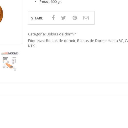
Peso:
600 gr.
S
LINE
ATIVOS RAPALA
RAPALA
STAD
STAR
SCA
TIVOS RELIX
STRIKE PRO
MOTO
PLE
 RIÑONERS Y BOLSOS NTK
AS
SHARE
LAS Y SILLONES
ES
ABLES
Categoría:
Bolsas de dormir
Etiquetas:
Bolsas de dormir
,
Bolsas de Dormir Hasta 5C
,
C
NTK