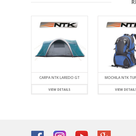
R
AZCA GT
CARPA NTK LAREDO GT
MOCHILA NTK TU
ILS
VIEW DETAILS
VIEW DETAIL