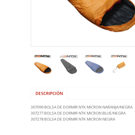
VARAS ALP
HAMACAS
SHOOTING 
REELS ROT
SEÑUELOS 
PINZAS MU
REELS
VARAS FIVE
LONAS
TIPPET MO
REELS ROTA
SEÑUELOS 
PINZAS O
SEÑUELOS
VARAS ZEM
MOCHILAS,
REELS TICA
PORTACAÑ
MESAS, SIL
RETRACTIL
SOFAS INFL
TIJERAS
DESCRIPCIÓN
307099 BOLSA DE DORMIR NTK MICRON NARANJA/NEGRA
307277 BOLSA DE DORMIR NTK MICRON BLUE/NEGRA
307278 BOLSA DE DORMIR NTK MICRON NEGRA