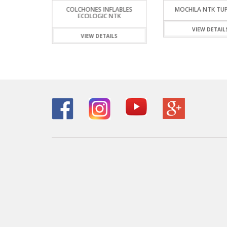
NA NTK
COLCHONES INFLABLES
MOCHILA NTK TU
ECOLOGIC NTK
ILS
VIEW DETAIL
VIEW DETAILS