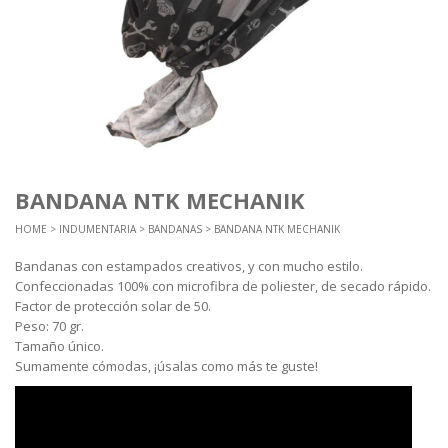
BANDANA NTK MECHANIK
HOME
>
INDUMENTARIA
>
BANDANAS
> BANDANA NTK MECHANIK
Bandanas con estampados creativos, y con mucho estilo.
Confeccionadas 100% con microfibra de poliester, de secado rápido.
Factor de protección solar de 50.
Peso: 70 gr.
Tamaño único.
Sumamente cómodas, ¡úsalas como más te guste!