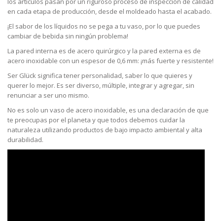
los artículos pasan por un riguroso proceso de inspección de calidad
en cada etapa de producción, desde el moldeado hasta el acabado.
¡El sabor de los líquidos no se pega a tu vaso, por lo que puedes
cambiar de bebida sin ningún problema!
La pared interna es de acero quirúrgico y la pared externa es de
acero inoxidable con un espesor de 0,6 mm: ¡más fuerte y resistente!
Ser Glück significa tener personalidad, saber lo que quieres y
querer lo mejor. Es ser diverso, múltiple, integrar y agregar, sin
renunciar a ser uno mismo.
No es solo un vaso de acero inoxidable, es una declaración de que
te preocupas por el planeta y que todos debemos cuidar la
naturaleza utilizando productos de bajo impacto ambiental y alta
durabilidad.