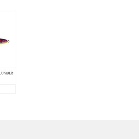
 LUMBER
SPINNER BAIT STRIKE PRO SB-
SEÑUELO STRIKE-PRO E
012L
(PASTILLAS CEBADOR
VIEW DETAILS
VIEW DETAILS