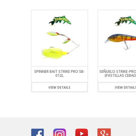
RO LUMBER
SPINNER BAIT STRIKE PRO SB-
SEÑUELO STRIKE-PR
39B
012L
(PASTILLAS CEBA
ILS
VIEW DETAILS
VIEW DETAIL