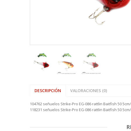
VARAS ALP
HAMACAS
SHOOTING 
REELS ROT
SEÑUELOS 
PINZAS MU
REELS
VARAS FIVE
LONAS
TIPPET MO
REELS ROTA
SEÑUELOS 
PINZAS O
SEÑUELOS
VARAS ZEM
MOCHILAS,
REELS TICA
PORTACAÑ
MESAS, SIL
RETRACTIL
SOFAS INFL
TIJERAS
DESCRIPCIÓN
VALORACIONES (0)
104762 señuelos Strike-Pro EG-086 rattlin Baitfish 50 5cm
118231 señuelos Strike-Pro EG-086 rattlin Baitfish 50 5cm/
R