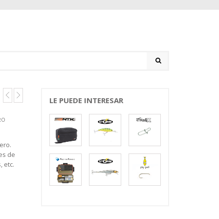
LE PUEDE INTERESAR
RO
jero.
res de
 etc.