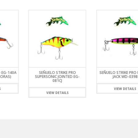
O EG-140A
SEÑUELO STRIKE PRO
SEÑUELO STRIKE PRO
DORAS)
SUPERSONIC JOINTED EG-
JACK WD-039B
081CJ
S
VIEW DETAILS
VIEW DETAILS