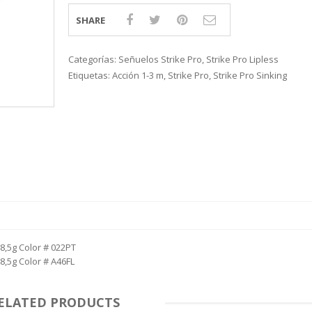
S
LINE
ATIVOS RAPALA
RAPALA
STAD
SHARE
STAR
SCA
TIVOS RELIX
STRIKE PRO
MOTO
PLE
 RIÑONERS Y BOLSOS NTK
AS
LAS Y SILLONES
ES
Categorías:
Señuelos Strike Pro
,
Strike Pro Lipless
ABLES
Etiquetas:
Acción 1-3 m
,
Strike Pro
,
Strike Pro Sinking
/8,5g Color # 022PT
8,5g Color # A46FL
ELATED PRODUCTS