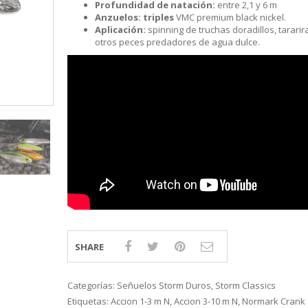
S
LINE
ATIVOS RAPALA
RAPALA
STAD
Profundidad de natación:
entre 2,1 y 6 m
Anzuelos: triples
VMC premium black nickel.
STAR
SCA
TIVOS RELIX
STRIKE PRO
MOTO
Aplicación:
spinning de truchas doradillos, tararira
PLE
 RIÑONERS Y BOLSOS NTK
AS
otros peces predadores de agua dulce.
LAS Y SILLONES
ES
ABLES
SHARE
Categorías:
Señuelos Storm Duros
,
Storm Classics
Etiquetas:
Accion 1-3 m N
,
Accion 3-10 m N
,
Normark Crank