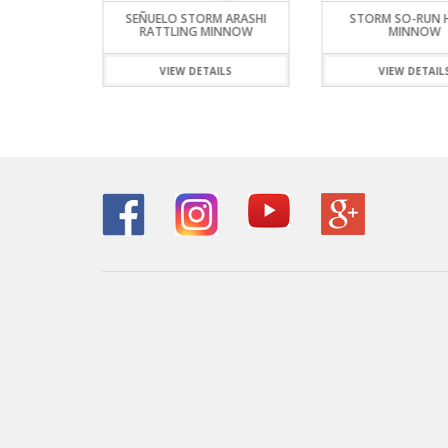
 ARASHI
SEÑUELO STORM ARASHI
STORM SO-RUN 
NK
RATTLING MINNOW
MINNOW
ILS
VIEW DETAILS
VIEW DETAIL