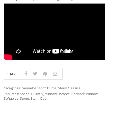
SHARE
Categorías:
Señuelos Storm Duros
,
Storm Classics
Etiquetas:
Accion 3-10 m N
,
Minnow Flotante
,
Normark Minnow
,
Señuelos
,
Storm
,
Storm Doom