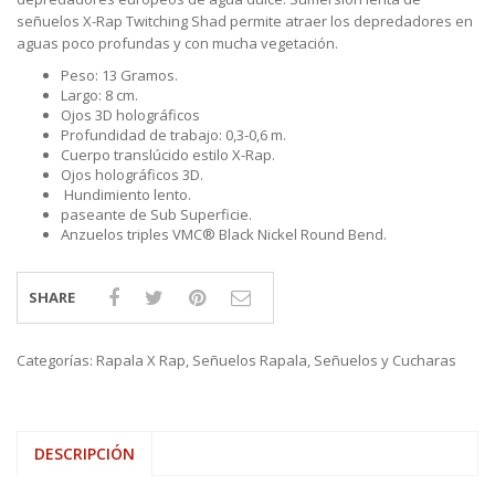
señuelos X-Rap Twitching Shad permite atraer los depredadores en
aguas poco profundas y con mucha vegetación.
Peso: 13 Gramos.
Largo: 8 cm.
Ojos 3D holográficos
Profundidad de trabajo: 0,3-0,6 m.
Cuerpo translúcido estilo X-Rap.
Ojos holográficos 3D.
Hundimiento lento.
paseante de Sub Superficie.
Anzuelos triples VMC® Black Nickel Round Bend.
SHARE
Categorías:
Rapala X Rap
,
Señuelos Rapala
,
Señuelos y Cucharas
DESCRIPCIÓN