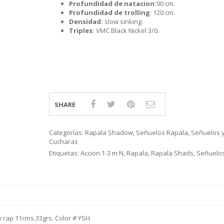
Profundidad de natacion:
90 cm.
Profundidad de trolling
: 120 cm.
Densidad:
slow sinking.
Triples:
VMC Black Nickel 3/0.
SHARE
Categorías:
Rapala Shadow
,
Señuelos Rapala
,
Señuelos 
Cucharas
Etiquetas:
Accion 1-3 m N
,
Rapala
,
Rapala Shads
,
Señuelo
 rap 11cms.33grs. Color # YSH