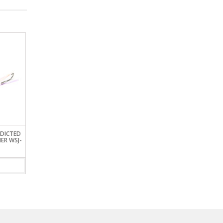
CRANKY-
SEÑUELO RAPALA X RAP
SEÑUELO STRIKE PRO 
MAGNUN XTREME 160
VOBLER EG-205
VIEW DETAILS
VIEW DETAILS