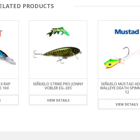
ELATED PRODUCTS
RO JONNY
SEÑUELO MUSTAD ADDICTED
SEÑUELO STRIKE PRO 
05
WALLEYE DEATH SPINNER WSJ-
X EG-168L
12
S
VIEW DETAILS
VIEW DETAILS