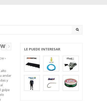
OW
LE PUEDE INTERESAR
DOW
>
alto
su andar
idas y
al
l golpe
elo
u