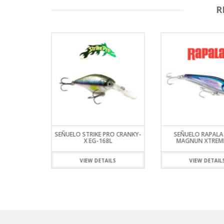
R
RO CRANKY-
SEÑUELO RAPALA X RAP
SEÑUELO STRIKE P
L
MAGNUN XTREME 160
VOBLER EG-2
ILS
VIEW DETAILS
VIEW DETAIL