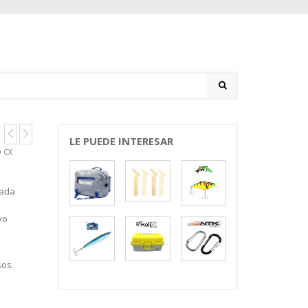
LE PUEDE INTERESAR
 CX
iada
vo
os.