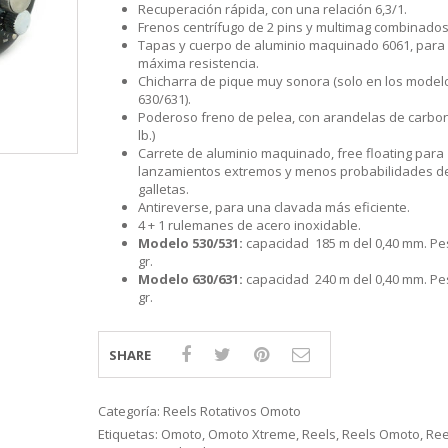
S
LINE
ATIVOS RAPALA
RAPALA
STAD
Recuperación rápida, con una relación 6,3/1.
Frenos centrífugo de 2 pins y multimag combinados
STAR
SCA
TIVOS RELIX
STRIKE PRO
MOTO
Tapas y cuerpo de aluminio maquinado 6061, para
PLE
 RIÑONERS Y BOLSOS NTK
AS
máxima resistencia.
LAS Y SILLONES
ES
Chicharra de pique muy sonora (solo en los model
ABLES
630/631).
Poderoso freno de pelea, con arandelas de carbon
lb.)
Carrete de aluminio maquinado, free floating para
lanzamientos extremos y menos probabilidades 
galletas.
Antireverse, para una clavada más eficiente.
4 + 1 rulemanes de acero inoxidable.
Modelo 530/531:
capacidad 185 m del 0,40 mm. Pe
gr.
Modelo 630/631:
capacidad 240 m del 0,40 mm. Pe
gr.
SHARE
Categoría:
Reels Rotativos Omoto
Etiquetas:
Omoto
,
Omoto Xtreme
,
Reels
,
Reels Omoto
,
Ree