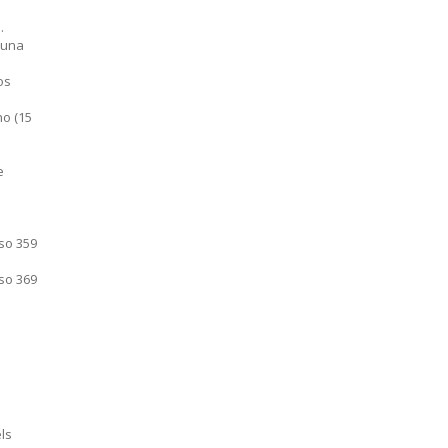
.
 una
os
o (15
de
so 359
so 369
ls