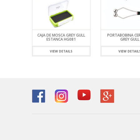
GREY GULL
CAJA DE MOSCA GREY GULL
PORTABOBINA CE
4 TRAMOS)
ESTANCA HG081
GREY GULL
ILS
VIEW DETAILS
VIEW DETAIL