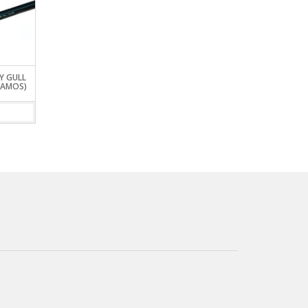
Y GULL
CAJA DE MOSCA GREY GULL
PORTABOBINA CERÁM
RAMOS)
ESTANCA HG081
GREY GULL
VIEW DETAILS
VIEW DETAILS