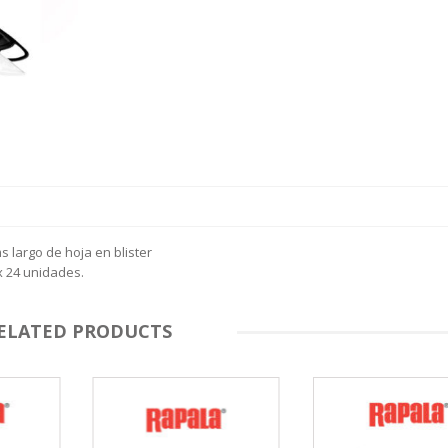
S
LINE
ATIVOS RAPALA
RAPALA
STAD
STAR
SCA
TIVOS RELIX
STRIKE PRO
MOTO
PLE
 RIÑONERS Y BOLSOS NTK
AS
LAS Y SILLONES
ES
ABLES
s largo de hoja en blister
x 24 unidades.
ELATED PRODUCTS