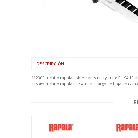
VARAS ALP
HAMACAS
SHOOTING 
REELS ROT
SEÑUELOS 
PINZAS MU
REELS
VARAS FIVE
LONAS
TIPPET MO
REELS ROTA
SEÑUELOS 
PINZAS O
SEÑUELOS
VARAS ZEM
MOCHILAS,
REELS TICA
PORTACAÑ
MESAS, SIL
RETRACTIL
SOFAS INFL
TIJERAS
DESCRIPCIÓN
112309 cuchillo rapala fisherman´s utility knife RUK4 10cm
115365 cuchillo rapala RUK4 10cms largo de hoja en caja 
R