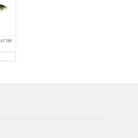
UITTER
SEÑUELO RAPALA JOINTED
SEÑUELO RAPALA HUSKY
VIEW DETAILS
VIEW DETAILS