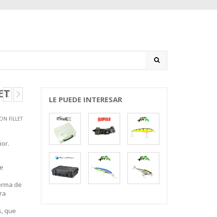
ET
LE PUEDE INTERESAR
ON FILLET
ior.
ue
orma de
ra
s, que