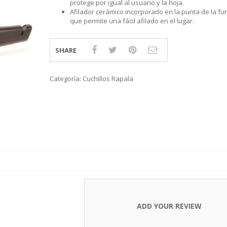
protege por igual al usuario y la hoja.
S
LINE
ATIVOS RAPALA
RAPALA
STAD
Afilador cerámico incorporado en la punta de la fu
STAR
SCA
TIVOS RELIX
STRIKE PRO
MOTO
que permite una fácil afilado en el lugar.
PLE
 RIÑONERS Y BOLSOS NTK
AS
LAS Y SILLONES
ES
SHARE
ABLES
Categoría:
Cuchillos Rapala
ADD YOUR REVIEW