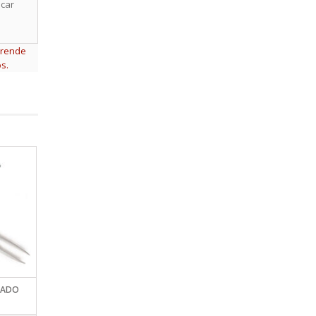
icar
rende
s.
EADO
CUCHILLO RAPALA BLACK
CUCHILLO RAPALA CER
MEDALLION FILLET