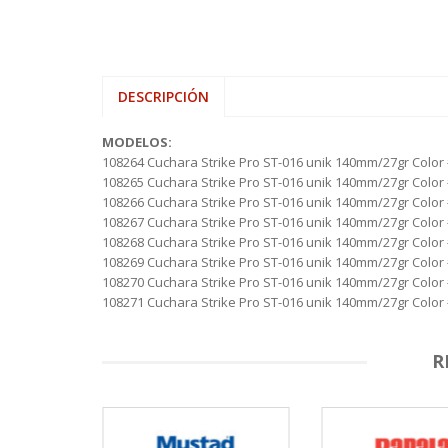
VARAS ALP
HAMACAS
SHOOTING 
REELS ROT
SEÑUELOS 
PINZAS MU
REELS
VARAS FIVE
LONAS
TIPPET MO
REELS ROTA
SEÑUELOS 
PINZAS O
SEÑUELOS
VARAS ZEM
MOCHILAS,
REELS TICA
PORTACAÑ
MESAS, SIL
RETRACTIL
DESCRIPCIÓN
SOFAS INFL
TIJERAS
MODELOS:
108264 Cuchara Strike Pro ST-016 unik 140mm/27gr Color
108265 Cuchara Strike Pro ST-016 unik 140mm/27gr Color
108266 Cuchara Strike Pro ST-016 unik 140mm/27gr Color
108267 Cuchara Strike Pro ST-016 unik 140mm/27gr Color
108268 Cuchara Strike Pro ST-016 unik 140mm/27gr Color
108269 Cuchara Strike Pro ST-016 unik 140mm/27gr Color
108270 Cuchara Strike Pro ST-016 unik 140mm/27gr Color
108271 Cuchara Strike Pro ST-016 unik 140mm/27gr Color
R