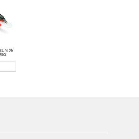
SLIM 06
SABIKI MUSTAD BST-P BABY
SEÑUELO RAPALA X 
RIES
SHRIMP TEMPTER ROSA –
XPLODE 170
LUMINOSO
VIEW DETAILS
VIEW DETAILS