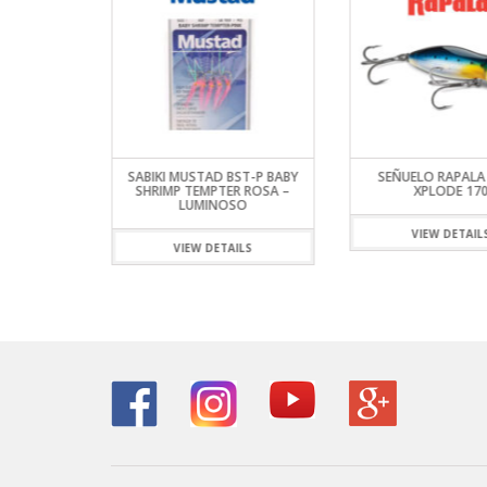
G SLIM 06
SABIKI MUSTAD BST-P BABY
SEÑUELO RAPALA
SERIES
SHRIMP TEMPTER ROSA –
XPLODE 17
LUMINOSO
ILS
VIEW DETAIL
VIEW DETAILS