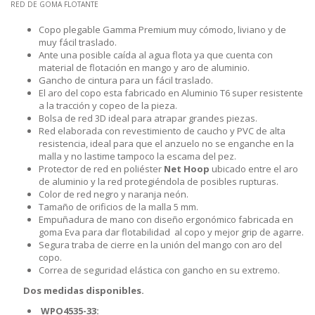
RED DE GOMA FLOTANTE
Copo plegable Gamma Premium muy cómodo, liviano y de
muy fácil traslado.
Ante una posible caída al agua flota ya que cuenta con
material de flotación en mango y aro de aluminio.
Gancho de cintura para un fácil traslado.
El aro del copo esta fabricado en Aluminio T6 super resistente
a la tracción y copeo de la pieza.
Bolsa de red 3D ideal para atrapar grandes piezas.
Red elaborada con revestimiento de caucho y PVC de alta
resistencia, ideal para que el anzuelo no se enganche en la
malla y no lastime tampoco la escama del pez.
Protector de red en poliéster
Net Hoop
ubicado entre el aro
de aluminio y la red protegiéndola de posibles rupturas.
Color de red negro y naranja neón.
Tamaño de orificios de la malla 5 mm.
Empuñadura de mano con diseño ergonómico fabricada en
goma Eva para dar flotabilidad al copo y mejor grip de agarre.
Segura traba de cierre en la unión del mango con aro del
copo.
Correa de seguridad elástica con gancho en su extremo.
Dos medidas disponibles.
WPO4535-33: