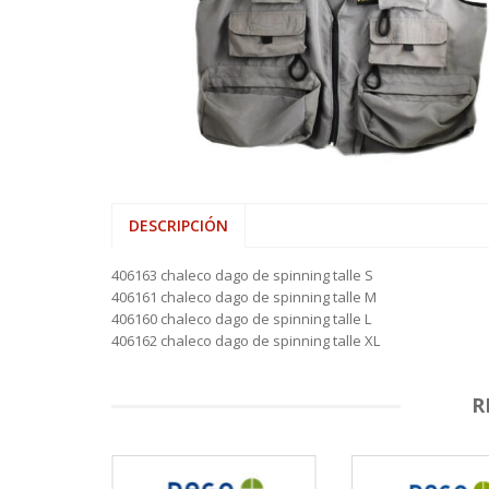
VARAS ALP
HAMACAS
SHOOTING 
REELS ROT
SEÑUELOS 
PINZAS MU
REELS
VARAS FIVE
LONAS
TIPPET MO
REELS ROTA
SEÑUELOS 
PINZAS O
SEÑUELOS
VARAS ZEM
MOCHILAS,
REELS TICA
PORTACAÑ
MESAS, SIL
RETRACTIL
SOFAS INFL
TIJERAS
DESCRIPCIÓN
406163 chaleco dago de spinning talle S
406161 chaleco dago de spinning talle M
406160 chaleco dago de spinning talle L
406162 chaleco dago de spinning talle XL
R