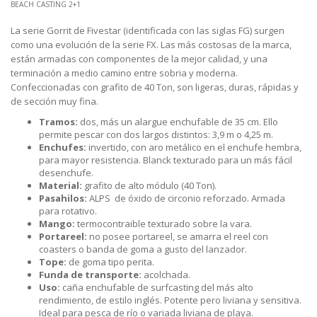
BEACH CASTING 2+1
La serie Gorrit de Fivestar (identificada con las siglas FG) surgen
como una evolución de la serie FX. Las más costosas de la marca,
están armadas con componentes de la mejor calidad, y una
terminación a medio camino entre sobria y moderna.
Confeccionadas con grafito de 40 Ton, son ligeras, duras, rápidas y
de sección muy fina.
Tramos:
dos, más un alargue enchufable de 35 cm. Ello
permite pescar con dos largos distintos: 3,9 m o 4,25 m.
Enchufes:
invertido, con aro metálico en el enchufe hembra,
para mayor resistencia. Blanck texturado para un más fácil
desenchufe.
Material:
grafito de alto módulo (40 Ton).
Pasahilos:
ALPS de óxido de circonio reforzado. Armada
para rotativo.
Mango:
termocontraible texturado sobre la vara.
Portareel:
no posee portareel, se amarra el reel con
coasters o banda de goma a gusto del lanzador.
Tope:
de goma tipo perita.
Funda de transporte:
acolchada.
Uso:
caña enchufable de surfcasting del más alto
rendimiento, de estilo inglés. Potente pero liviana y sensitiva.
Ideal para pesca de río o variada liviana de playa.