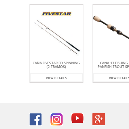
BARCADO
CAÑA FIVESTAR FD SPINNING
CAÑA 13 FISHIN
LIN
(2 TRAMOS)
PANFISH TROUT S
ILS
VIEW DETAILS
VIEW DETAIL