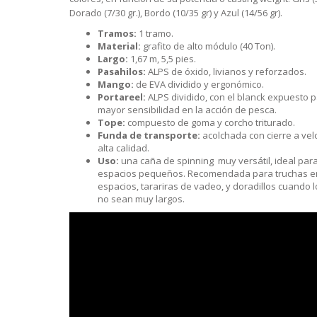
S
LINE
ATIVOS RAPALA
RAPALA
STAD
Dorado (7/30 gr.), Bordo (10/35 gr) y Azul (14/56 gr).
STAR
SCA
TIVOS RELIX
STRIKE PRO
MOTO
Tramos:
1 tramo.
PLE
 RIÑONERS Y BOLSOS NTK
AS
Material:
grafito de alto módulo (40 Ton).
LAS Y SILLONES
ES
Largo:
1,67 m, 5,5 pies.
ABLES
Pasahilos:
ALPS de óxido, livianos y reforzados.
Mango:
de EVA dividido y ergonómico.
Portareel:
ALPS dividido, con el blanck expuesto 
mayor sensibilidad en la acción de pesca.
Tope:
compuesto de goma y corcho triturado.
Funda de transporte:
acolchada con cierre a vel
alta calidad.
Uso:
una caña de spinning muy versátil, ideal par
espacios pequeños. Recomendada para truchas e
espacios, tarariras de vadeo, y doradillos cuando lo
no sean muy largos.