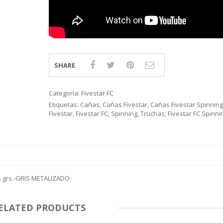
SHARE
Categoría:
Fivestar FC
Etiquetas:
Cañas
,
Cañas Fivestar
,
Cañas Fivestar Spinning
Fivestar
,
Fivestar FC
,
Spinning
,
Truchas; Fivestar FC Spinni
25 grs.-GRIS METALIZADO-
ELATED PRODUCTS