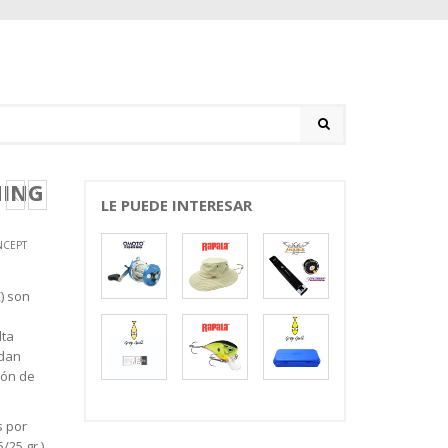
NING
LE PUEDE INTERESAR
NCEPT
C) son
lta
 dan
ión de
s por
/25 gr.),