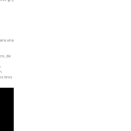
para una
cro, de
a
n
s tiros