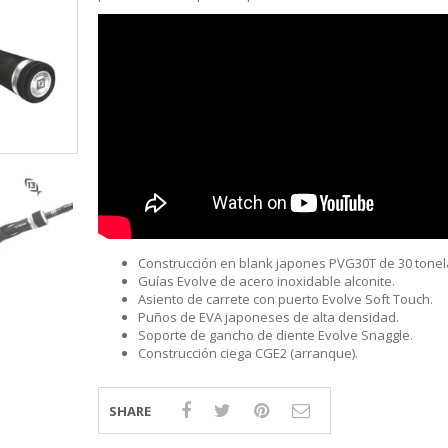
S
LINE
ATIVOS RAPALA
RAPALA
STAD
STAR
SCA
TIVOS RELIX
STRIKE PRO
MOTO
PLE
 RIÑONERS Y BOLSOS NTK
AS
LAS Y SILLONES
ES
ABLES
Construcción en blank japones PVG30T de 30 tonel
Guías Evolve de acero inoxidable alconite.
Asiento de carrete con puerto Evolve Soft Touch.
Puños de EVA japoneses de alta densidad.
Soporte de gancho de diente Evolve Snaggle.
Construcción ciega CGE2 (arranque).
SHARE