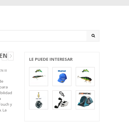
GEN
LE PUEDE INTERESAR
N III
de
 para
bilidad
a
Touch y
. La