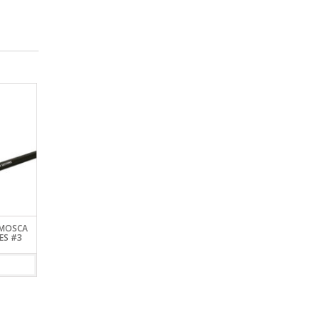
 MOSCA
CAÑA FIVESTAR ELITE SURF
CAÑA FIVESTAR CONC
ES #3
CASTING (FRONTAL)
FEEDER FC-300
VIEW DETAILS
VIEW DETAILS