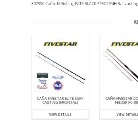
307350 Caña 13 Fishing FATE BLACK FTBC70MH Baitcasting 
R
CON MOSCA
CAÑA FIVESTAR ELITE SURF
CAÑA FIVESTAR C
0 PIES #3
CASTING (FRONTAL)
FEEDER FC-3
ILS
VIEW DETAILS
VIEW DETAIL