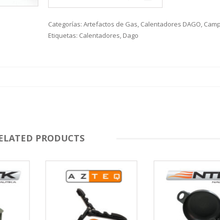
S
LINE
ATIVOS RAPALA
RAPALA
STAD
STAR
SCA
TIVOS RELIX
STRIKE PRO
MOTO
Categorías:
Artefactos de Gas
,
Calentadores DAGO
,
Camp
PLE
 RIÑONERS Y BOLSOS NTK
AS
Etiquetas:
Calentadores
,
Dago
LAS Y SILLONES
ES
ABLES
ELATED PRODUCTS