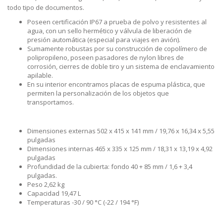
todo tipo de documentos.
Poseen certificación IP67 a prueba de polvo y resistentes al
agua, con un sello herm
ético y válvula de liberación de
presión automática (especial para viajes en avión).
Sumamente robustas por su construcción de copolímero de
polipropileno, poseen pasadores de nylon libres de
corrosión, cierres de doble tiro y un sistema de enclavamiento
apilable.
En su interior encontramos placas de espuma plástica, que
permiten la personalización de los objetos que
transportamos.
Dimensiones externas 502 x 415 x 141 mm / 19,76 x 16,34 x 5,55
pulgadas
Dimensiones internas 465 x 335 x 125 mm / 18,31 x 13,19 x 4,92
pulgadas
Profundidad de la cubierta: fondo 40 + 85 mm / 1,6 + 3,4
pulgadas.
Peso 2,62 kg
Capacidad 19,47 L
Temperaturas -30 / 90 °C (-22 / 194 °F)