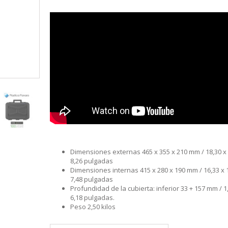
S
LINE
ATIVOS RAPALA
RAPALA
STAD
STAR
SCA
TIVOS RELIX
STRIKE PRO
MOTO
PLE
 RIÑONERS Y BOLSOS NTK
AS
LAS Y SILLONES
ES
ABLES
Dimensiones externas 465 x 355 x 210 mm / 18,30 x 
8,26 pulgadas
Dimensiones internas 415 x 280 x 190 mm / 16,33 x 
7,48 pulgadas
Profundidad de la cubierta: inferior 33 + 157 mm / 1
6,18 pulgadas.
Peso 2,50 kilos