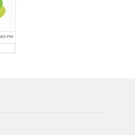
RO P90
CAJA ESTANCA PANARO MAX
PORTACARNADAS DE CI
505
PANARO 104/G
VIEW DETAILS
VIEW DETAILS