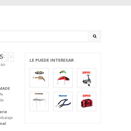
S
LE PUEDE INTERESAR
AJA
MADE
0%
 de
erie
mbalaje
nal
.