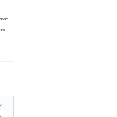
anaro
aro
,