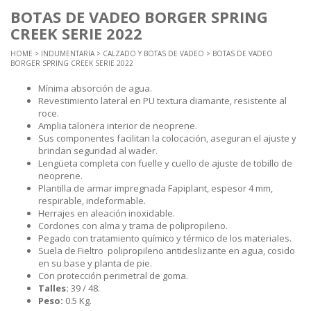
BOTAS DE VADEO BORGER SPRING
CREEK SERIE 2022
HOME
>
INDUMENTARIA
>
CALZADO Y BOTAS DE VADEO
> BOTAS DE VADEO
BORGER SPRING CREEK SERIE 2022
Mínima absorción de agua.
Revestimiento lateral en PU textura diamante, resistente al
roce.
Amplia talonera interior de neoprene.
Sus componentes facilitan la colocación, aseguran el ajuste y
brindan seguridad al wader.
Lengüeta completa con fuelle y cuello de ajuste de tobillo de
neoprene.
Plantilla de armar impregnada Fapiplant, espesor 4 mm,
respirable, indeformable.
Herrajes en aleación inoxidable.
Cordones con alma y trama de polipropileno.
Pegado con tratamiento químico y térmico de los materiales.
Suela de Fieltro polipropileno antideslizante en agua, cosido
en su base y planta de pie.
Con protección perimetral de goma.
Talles:
39 / 48.
Peso:
0.5 Kg.