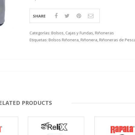
S
LINE
ATIVOS RAPALA
RAPALA
STAD
STAR
SCA
TIVOS RELIX
STRIKE PRO
MOTO
SHARE
PLE
 RIÑONERS Y BOLSOS NTK
AS
LAS Y SILLONES
ES
ABLES
Categorías:
Bolsos, Cajas y Fundas
,
Riñoneras
Etiquetas:
Bolsos Riñonera
,
Riñonera
,
Riñoneras de Pesc
ELATED PRODUCTS