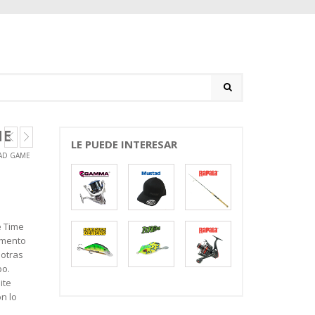
ME
LE PUEDE INTERESAR
AD GAME
e Time
imento
 otras
po.
ite
n lo