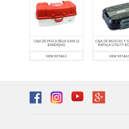
LA RBCDSB
CAJA DE PESCA RELIX 6300 (3
CAJA DE MOSCAS Y 
TDOWN
BANDEJAS)
RAPALA UTILITY B
ILS
VIEW DETAILS
VIEW DETAIL