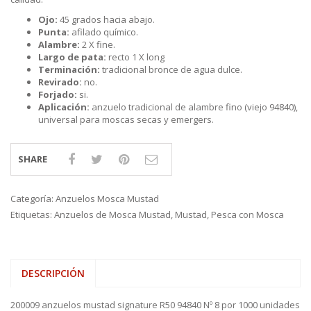
Ojo:
45 grados hacia abajo.
Punta:
afilado químico.
Alambre:
2 X fine.
Largo de pata:
recto 1 X long
Terminación:
tradicional bronce de agua dulce.
Revirado:
no.
Forjado:
si.
Aplicación:
anzuelo tradicional de alambre fino (viejo 94840),
universal para moscas secas y emergers.
SHARE
Categoría:
Anzuelos Mosca Mustad
Etiquetas:
Anzuelos de Mosca Mustad
,
Mustad
,
Pesca con Mosca
DESCRIPCIÓN
200009 anzuelos mustad signature R50 94840 Nº 8 por 1000 unidades