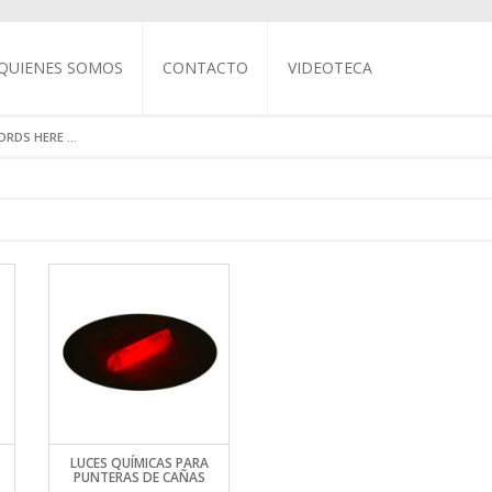
QUIENES SOMOS
CONTACTO
VIDEOTECA
SIMPLES AQUAHOOK
S ARMADO CAÑAS
AGO
S NTK
ESTAR
ONO SUFIX
ESCA CON MOSCA
ISHING ROTATIVOS
S PARA LÍNEAS
COMBOS QMA
JIGS STRIKE PRO
SPINNERS STORM
CUCHARAS PANCORA
RAPALA BX
STRIKE PRO CUCHARAS, SPINNERS Y
ACCESORIOS PARA LÍNEAS RELIX
AIREADOR RAPALA
BUZZERS
DOBLES VMC
PALA
ALVAVIDAS E INFLABLES
MMA
 BOTAS DE VADEO
PLOMO TROLLING
 MOSCA MUSTAD
ISHING FRONTALES
BLUE FOX
COMBO ABU GARCIA
JIGS BLUE FOX
STORM CLASSICS
CUCHARAS BLUE FOX
RAPALA CLACKIN
ACCESORIOS PARA LÍNEAS GAMMA
AFILADOR ANZUELOS RAPALA
STRIKE PRO LIPLESS
SIMPLES MUSTAD
ORCHO ALPS
ESCA
S DE GAS
OTO
Y CAMISETAS RAPALA
MENTO MUSTAD
OSCA
GARCIA
LUHR JENSEN
COMBOS BERKLEY
JIGS LUHR JENSEN
STORM SUPERFICIE
CUCHARAS LUHR JENSEN
RAPALA CLASSICS
BOYAS STREAM
AFILADOR CUCHILLOS RAPALA
STRIKE PRO MINNOWS
SIMPLES VMC
 EVA
ANCAS PANARO MAX
DORAS
ALA
E PESCA RAPALA
MENTO SUFIX
MOSCA GREY GULL
LEY
 MUSTAD
COMBO 13 FISHING
JIGS WILLIAMSON
STORM SERIE ARASHI
RAPALA DEEP CONTROL
ALICATE RAPALA
STRIKE PRO SEÑUELOS CEBADORES
TRIPLES AQUAHOOK
ERMOCONTRAIBLES
TIUSOS
ARILLAS Y PARANTES
ISHING
 PESCA
MENTO TAIRA
MOSCA PANARO
NTALES GAMMA
ES
MMA
STORM SERIE GOMOKU
RAPALA MAX RAP
ANTEOJOS RAPALA
STRIKE PRO SHADS Y CRANKS
TRIPLES MUSTAD
 ALPS
TACCESORIOS
 Y COLCHONES
 GARCIA
CUELLOS RAPALA
STAD
MOSCA
S
CORA
 MARTTINI
STORM SERIE SO-RUN
RAPALA SCATTER
COPO RAPALA
STRIKE PRO SUPERFICIE
TRIPLES VMC
 WW
ETAS Y ASEO
KLEY
APALA
IX
TAS DE ATADO GREY GULL
NTALES BLUE FOX
SKAGIT
 MUSTAD
RAPALA SHADOW
CORTAPLUMAS RAPALA
STRIKE PRO SWIMBAITS Y JERKBAITS
 CROWN
S ALPS
 DORMIR
RIA DAGO
RA
SCA
NTALES OMOTO
GIGANTES DECORACIÓN
RAPALA SUPERFICIE
COMBO RAPALA
STRIKE PRO UL
LS WW
DE PESCA RAPALA
 MOSCA
NTALES RAPALA
 STORM DUROS
RAPALA UL
CUCHILLOS RAPALA
L MOSCA WW
RAPALA
TALES RELIX
STORM BLANDOS
Y DESTAPADORES
RAPALA X RAP
PINZAS RAPALA
ALPS
 Y CORTAPLUMAS
PALA
S DE MOSCA
WILLIAMSON
MICAS
COMBO RAPALA
LUCES QUÍMICAS PARA
 WW
CA
ATIVOS OMOTO
ELECTRICOS OMOTO
PUNTERAS DE CAÑAS
KIT SEÑUELOS RAPALA