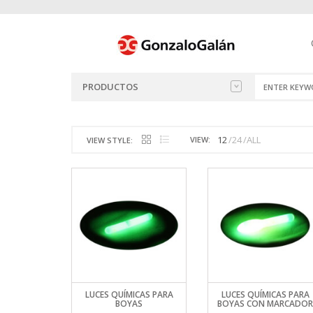
PRODUCTOS
ACCESORIOS
ANZUELOS 
ACCESORIO
BOLSOS D
ACCESORIO
CAÑAS FIV
BANDANAS
FLUOROCAB
ALICATE P
REELS 13 F
JIGS
ACCESORIO
12
24
ALL
VIEW:
ANZUELOS 
HILOS
BOLSOS RA
CHALECOS S
CAÑAS GA
CALZADO Y
LÍNEA DE 
ANZUELOS
REELS 13 F
SEÑUELOS 
RAPALA
VIEW STYLE:
ANZUELOS
ANZUELOS 
MANGOS C
CAJAS DE P
ARTEFACTO
CAÑAS OM
CAMPERAS 
MULTIFILA
BACKING M
REELS ABU 
SEÑUELOS 
BALANZAS
ARMADO DE CAÑAS
ANZUELOS 
MANGOS DE
CAJAS EST
CONSERVA
CAÑAS RAP
CHALECO D
MULTIFILA
CAJAS DE 
REELS BERK
SEÑUELOS
BOGA GRIP
ANZUELOS 
MANGOS T
CAJAS MUL
ESTACAS, V
CAÑAS 13 F
GORRAS DE
MULTIFILA
CAJAS DE 
REELS FRO
PLANEADOR
COPOS GA
BOLSOS, CAJAS Y FUNDAS
ANZUELOS 
PASAHILOS
CAJAS POR
AISLANTES
CAÑAS ABU
GORROS Y 
NYLON MU
CAÑAS DE 
REELS AKIO
RANAS PAN
CUCHILLOS
CAMPING
ANZUELOS 
PASAHILOS
BAÑOS, PIL
CAÑAS BER
GUANTES R
NYLON SUF
HERRAMIEN
REELS FRO
SEÑUELOS 
CUCHILLOS
CAÑAS
ANZUELOS
PORTAREEL
BOLSAS DE
COMBOS
INDUMENTA
NYLON TAI
LEADER MO
REELS FRO
SEÑUELOS 
FORCEPS
PORTAREE
CARPAS
MOCHILAS 
LÍNEAS DE
REELS FRO
SEÑUELOS
LINTERNAS
INDUMENTARIA
PORTAREE
CATRES
PANTALÓN 
MOSCAS
REELS FRON
SEÑUELOS 
LLAVEROS 
NYLON Y MULTIFILAMENTO
PUNTERAS 
CUCHILLOS
WADERS RA
MATERIALE
REELS PENN
SEÑUELOS 
LUCES QUÍ
LUCES QUÍMICAS PARA
LUCES QUÍMICAS PARA
PUNTERAS
GAZEBO
REELS MOS
REELS ROT
CUCHARAS
MOTORES 
PESCA CON MOSCA
BOYAS
BOYAS CON MARCADOR