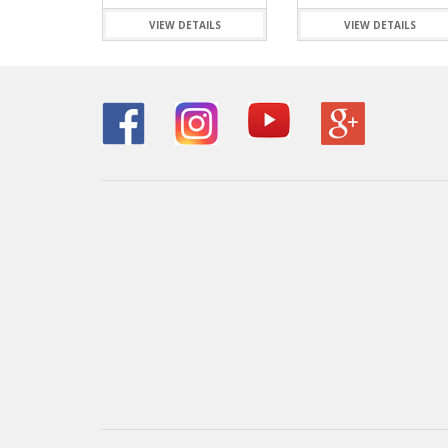
VARAS ALP
HAMACAS
SHOOTING 
REELS ROT
SEÑUELOS 
PINZAS MU
REELS
VIEW DETAILS
VIEW DETAILS
VARAS FIVE
LONAS
TIPPET MO
REELS ROTA
SEÑUELOS 
PINZAS O
SEÑUELOS
VARAS ZEM
MOCHILAS,
REELS TICA
PORTACAÑ
MESAS, SIL
RETRACTIL
SOFAS INFL
TIJERAS