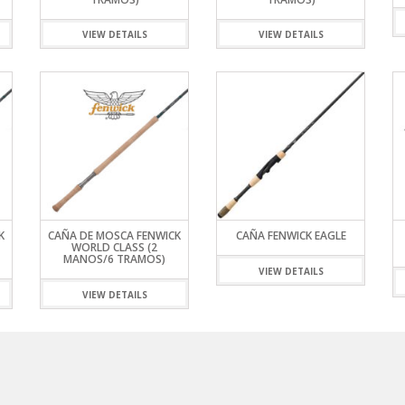
S
LINE
ATIVOS RAPALA
RAPALA
STAD
STAR
SCA
TIVOS RELIX
STRIKE PRO
MOTO
VIEW DETAILS
VIEW DETAILS
PLE
 RIÑONERS Y BOLSOS NTK
AS
LAS Y SILLONES
ES
ABLES
K
CAÑA DE MOSCA FENWICK
CAÑA FENWICK EAGLE
WORLD CLASS (2
MANOS/6 TRAMOS)
VIEW DETAILS
VIEW DETAILS