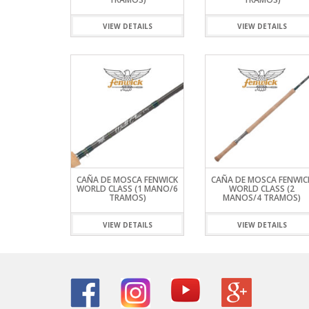
VARAS ALP
HAMACAS
SHOOTING 
REELS ROT
SEÑUELOS 
PINZAS MU
REELS
VARAS FIVE
LONAS
TIPPET MO
REELS ROTA
SEÑUELOS 
PINZAS O
VIEW DETAILS
VIEW DETAILS
SEÑUELOS
VARAS ZEM
MOCHILAS,
REELS TICA
PORTACAÑ
MESAS, SIL
RETRACTIL
SOFAS INFL
TIJERAS
CAÑA DE MOSCA FENWICK
CAÑA DE MOSCA FENWIC
WORLD CLASS (1 MANO/6
WORLD CLASS (2
TRAMOS)
MANOS/4 TRAMOS)
VIEW DETAILS
VIEW DETAILS