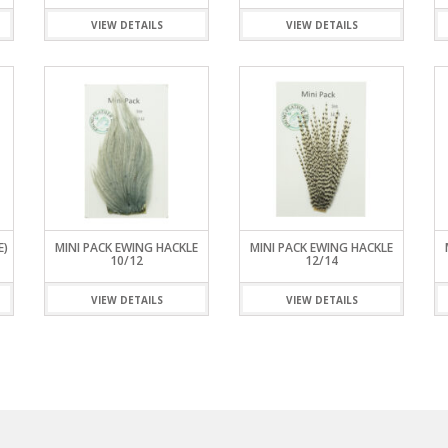
S
LINE
ATIVOS RAPALA
RAPALA
STAD
VIEW DETAILS
VIEW DETAILS
STAR
SCA
TIVOS RELIX
STRIKE PRO
MOTO
PLE
 RIÑONERS Y BOLSOS NTK
AS
LAS Y SILLONES
ES
ABLES
E)
MINI PACK EWING HACKLE
MINI PACK EWING HACKLE
10/12
12/14
VIEW DETAILS
VIEW DETAILS