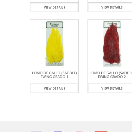
VARAS ALP
HAMACAS
SHOOTING 
REELS ROT
SEÑUELOS 
PINZAS MU
REELS
VIEW DETAILS
VIEW DETAILS
VARAS FIVE
LONAS
TIPPET MO
REELS ROTA
SEÑUELOS 
PINZAS O
SEÑUELOS
VARAS ZEM
MOCHILAS,
REELS TICA
PORTACAÑ
MESAS, SIL
RETRACTIL
SOFAS INFL
TIJERAS
LOMO DE GALLO (SADDLE)
LOMO DE GALLO (SADDL
EWING GRADO 1
EWING GRADO 2
VIEW DETAILS
VIEW DETAILS